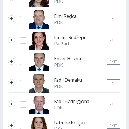
PDK
Elmi Reçica
PYET
PDK
Emilija Redžepi
PYET
Pa Parti
Enver Hoxhaj
PYET
PDK
Fadil Demaku
PYET
PDK
Fadil Hadergjonaj
PYET
LDK
Fatmire Kollçaku
PYET