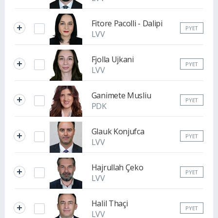
Fitore Pacolli - Dalipi
PYET
LVV
Fjolla Ujkani
PYET
LVV
Ganimete Musliu
PYET
PDK
Glauk Konjufca
PYET
LVV
Hajrullah Çeko
PYET
LVV
Halil Thaçi
PYET
LVV