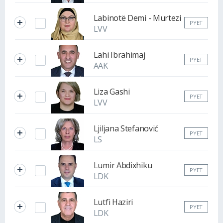
Labinotë Demi - Murtezi
PYET
LVV
Lahi Ibrahimaj
PYET
AAK
Liza Gashi
PYET
LVV
Ljiljana Stefanović
PYET
LS
Lumir Abdixhiku
PYET
LDK
Lutfi Haziri
PYET
LDK