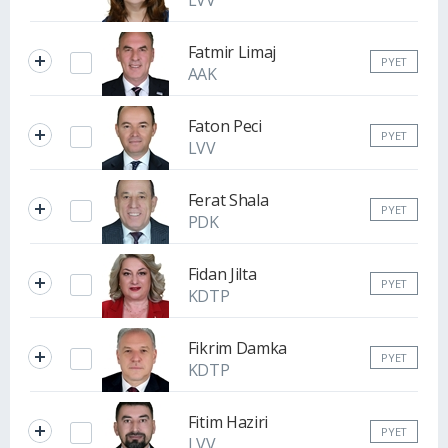
LVV
Fatmir Limaj
PYET
AAK
Faton Peci
PYET
LVV
Ferat Shala
PYET
PDK
Fidan Jilta
PYET
KDTP
Fikrim Damka
PYET
KDTP
Fitim Haziri
PYET
LVV