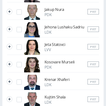
Jakup Nura
PYET
PDK
Jehona Lushaku Sadriu
PYET
LDK
Jeta Statovci
PYET
LVV
Kosovare Murseli
PYET
PDK
Krenar Xhaferi
PYET
LDK
Kujtim Shala
PYET
LDK