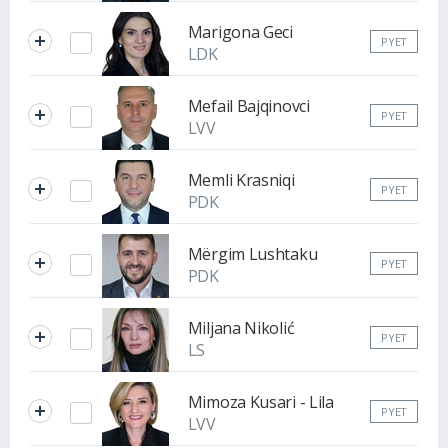
Marigona Geci
PYET
LDK
Mefail Bajqinovci
PYET
LVV
Memli Krasniqi
PYET
PDK
Mërgim Lushtaku
PYET
PDK
Miljana Nikolić
PYET
LS
Mimoza Kusari - Lila
PYET
LVV