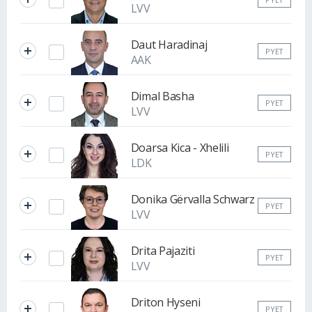
LVV
Daut Haradinaj
PYET
AAK
Dimal Basha
PYET
LVV
Doarsa Kica - Xhelili
PYET
LDK
Donika Gërvalla Schwarz
PYET
LVV
Drita Pajaziti
PYET
LVV
Driton Hyseni
PYET