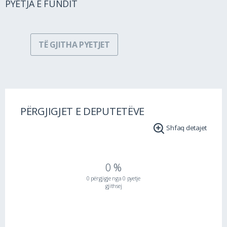
PYETJA E FUNDIT
TË GJITHA PYETJET
PËRGJIGJET E DEPUTETËVE
Shfaq detajet
0 %
0 përgjigje nga 0 pyetje
gjithsej