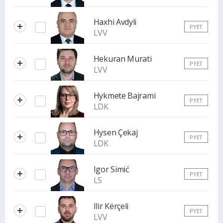
Haxhi Avdyli
PYET
LVV
Hekuran Murati
PYET
LVV
Hykmete Bajrami
PYET
LDK
Hysen Çekaj
PYET
LDK
Igor Simić
PYET
LS
Ilir Kërçeli
PYET
LVV