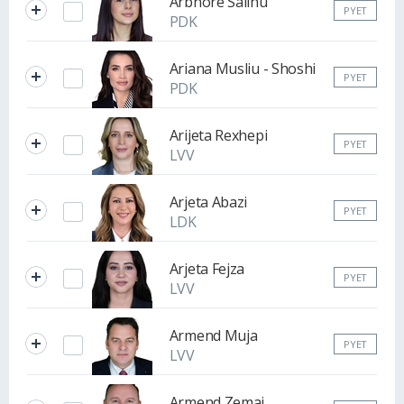
Arbnore Salihu
PYET
PDK
Ariana Musliu - Shoshi
PYET
PDK
Arijeta Rexhepi
PYET
LVV
Arjeta Abazi
PYET
LDK
Arjeta Fejza
PYET
LVV
Armend Muja
PYET
LVV
Armend Zemaj