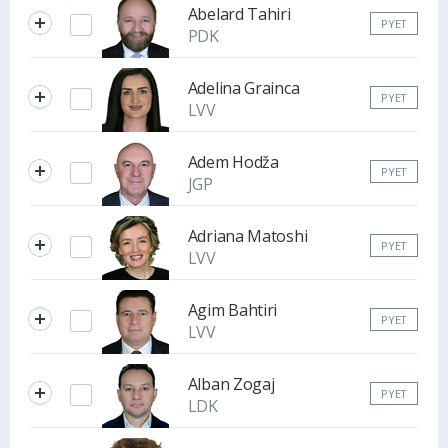
Abelard Tahiri
PYET
PDK
Adelina Grainca
PYET
LVV
Adem Hodža
PYET
JGP
Adriana Matoshi
PYET
LVV
Agim Bahtiri
PYET
LVV
Alban Zogaj
PYET
LDK