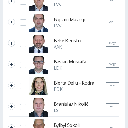
PYET
LVV
Bajram Mavriqi
PYET
LVV
Bekë Berisha
PYET
AAK
Besian Mustafa
PYET
LDK
Blerta Deliu - Kodra
PYET
PDK
Branislav Nikolić
PYET
LS
Bylbyl Sokoli
PYET