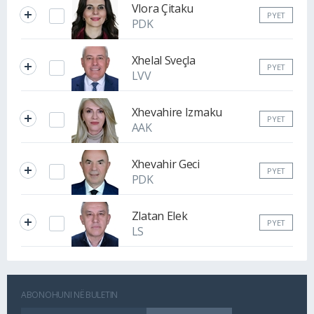
Vlora Çitaku
PYET
PDK
Xhelal Sveçla
PYET
LVV
Xhevahire Izmaku
PYET
AAK
Xhevahir Geci
PYET
PDK
Zlatan Elek
PYET
LS
ABONOHUNI NË BULETIN