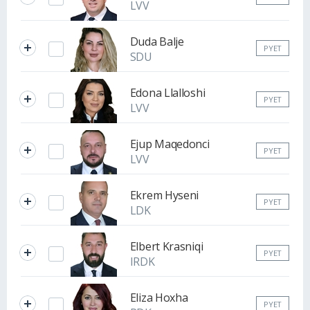
LVV
Duda Balje
PYET
SDU
Edona Llalloshi
PYET
LVV
Ejup Maqedonci
PYET
LVV
Ekrem Hyseni
PYET
LDK
Elbert Krasniqi
PYET
IRDK
Eliza Hoxha
PYET