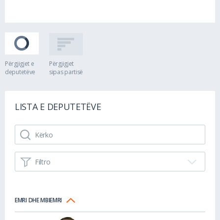
Përgjigjet e
Përgjigjet
deputetëve
sipas partisë
LISTA E DEPUTETËVE
Filtro
0 %
0 përgjigje nga 0 pyetje
gjithsej
EMRI DHE MBIEMRI