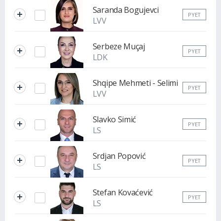
Saranda Bogujevci
PYET
LVV
Serbeze Muçaj
PYET
LDK
Shqipe Mehmeti - Selimi
PYET
LVV
Slavko Simić
PYET
LS
Srdjan Popović
PYET
LS
Stefan Kovaćević
PYET
LS